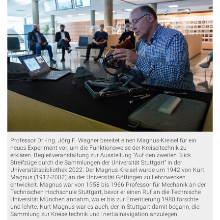
Professor Dr.-Ing. Jörg F. Wagner bereitet einen Magnus-Kreisel für ein
neues Experiment vor, um die Funktionsweise der Kreiseltechnik zu
erklären. Begleitveranstaltung zur Ausstellung "Auf den zweiten Blick.
Streifzüge durch die Sammlungen der Universität Stuttgart" in der
Universitätsbibliothek 2022. Der Magnus-Kreisel wurde um 1942 von Kurt
Magnus (1912-2002) an der Universität Göttingen zu Lehrzwecken
entwickelt. Magnus war von 1958 bis 1966 Professor für Mechanik an der
Technischen Hochschule Stuttgart, bevor er einen Ruf an die Technische
Universität München annahm, wo er bis zur Emeritierung 1980 forschte
und lehrte. Kurt Magnus war es auch, der in Stuttgart damit begann, die
Sammlung zur Kreiseltechnik und Inertialnavigation anzulegen.