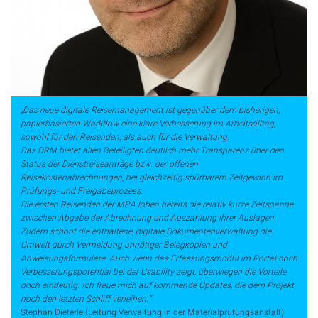
„Das neue digitale Reisemanagement ist gegenüber dem bisherigen,
papierbasierten Workflow eine klare Verbesserung im Arbeitsalltag,
sowohl für den Reisenden, als auch für die Verwaltung.
Das DRM bietet allen Beteiligten deutlich mehr Transparenz über den
Status der Dienstreiseanträge bzw. der offenen
Reisekostenabrechnungen, bei gleichzeitig spürbarem Zeitgewinn im
Prüfungs- und Freigabeprozess.
Die ersten Reisenden der MPA loben bereits die relativ kurze Zeitspanne
zwischen Abgabe der Abrechnung und Auszahlung ihrer Auslagen.
Zudem schont die enthaltene, digitale Dokumentenverwaltung die
Umwelt durch Vermeidung unnötiger Belegkopien und
Anweisungsformulare. Auch wenn das Erfassungsmodul im Portal noch
Verbesserungspotential bei der Usability zeigt, überwiegen die Vorteile
doch eindeutig. Ich freue mich auf kommende Updates, die dem Projekt
noch den letzten Schliff verleihen.“
Stephan Dieterle (Leitung Verwaltung in der Materialprüfungsanstalt)