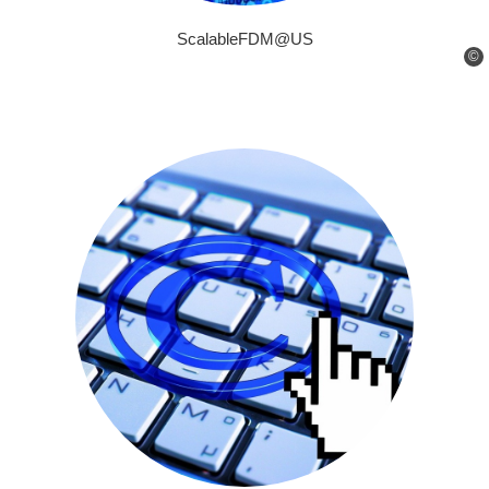
ScalableFDM@US
©