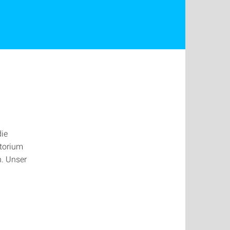
die
utorium
n. Unser