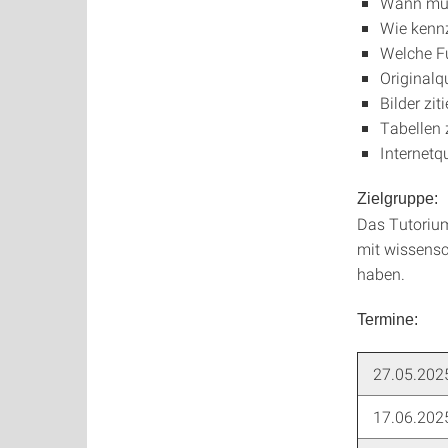
Wann muss
Wie kennz
Welche F
Originalq
Bilder zit
Tabellen 
Internetqu
Zielgruppe:
Das Tutorium
mit wissens
haben.
Termine:
27.05.202
17.06.202