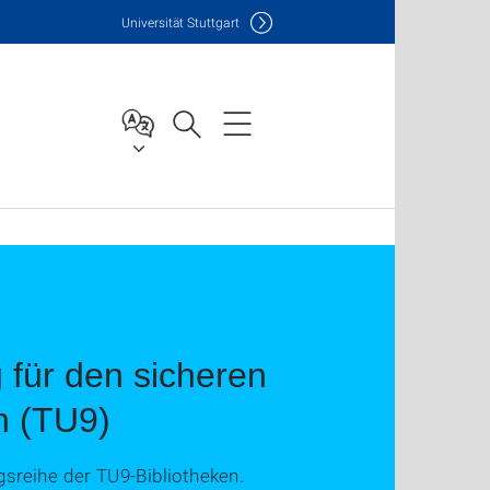
Uni
versität Stuttgart
 für den sicheren
n (TU9)
ngsreihe der TU9-Bibliotheken.