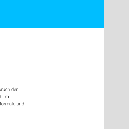
pruch der
d. Im
 formale und