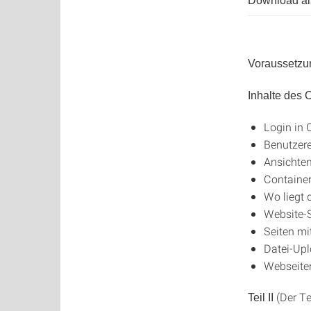
Download als
Voraussetzu
Inhalte des
Login in
Benutzere
Ansichten
Containe
Wo liegt 
Website-S
Seiten mit
Datei-Upl
Webseiten
(Der Te
Teil II