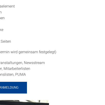
tselement
en
pen
ke
 Seiten
ermin wird gemeinsam festgelegt)
ranstaltungen, Newsstream
r, Mitarbeiterlisten
onslisten, PUMA
-ANMELDUNG