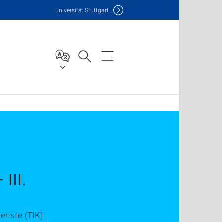
Uni
versität Stuttgart
 III.
enste (TIK)