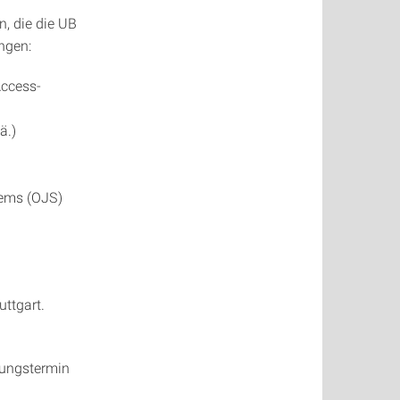
n, die die UB
ngen:
Access-
ä.)
tems (OJS)
uttgart.
tungstermin