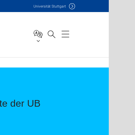
Uni
versität Stuttgart
te der UB