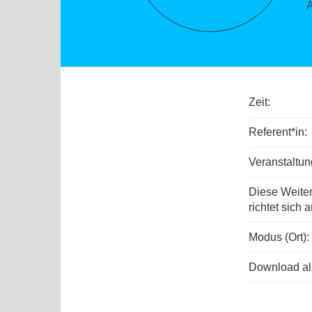
A
Zeit:
Referent*in:
Veranstaltu
Diese Weite
richtet sich a
Modus (Ort):
Download als