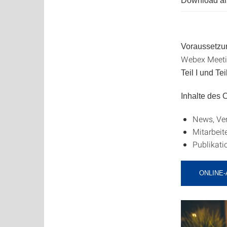
Download als
Voraussetzu
Webex Meetin
Teil I und Teil
Inhalte des
News, Ve
Mitarbeite
Publikati
ONLINE