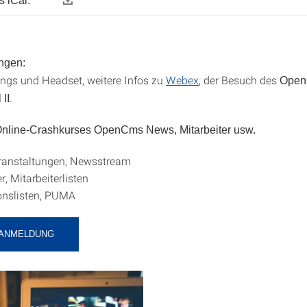
 iCal:
ngen:
gs und Headset, weitere Infos zu
Webex
, der Besuch des
Open
.
 II
 Online-Crashkurses OpenCms News, Mitarbeiter usw.
ranstaltungen, Newsstream
r, Mitarbeiterlisten
onslisten, PUMA
-ANMELDUNG