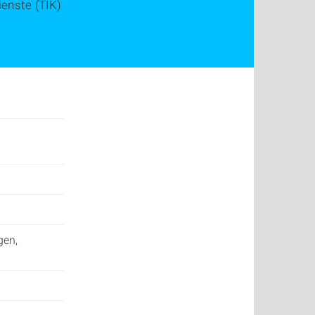
enste (TIK)
gen,