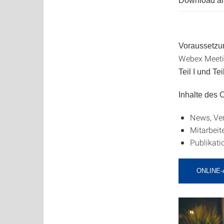
Download als
Voraussetzu
Webex Meetin
Teil I und Teil
Inhalte des
News, Ve
Mitarbeite
Publikati
ONLINE