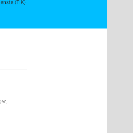
enste (TIK)
gen,