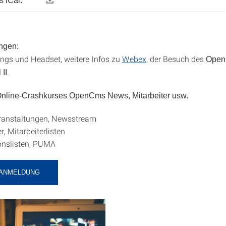
 iCal:
ngen:
gs und Headset, weitere Infos zu
Webex
, der Besuch des
Open
.
 II
 Online-Crashkurses OpenCms News, Mitarbeiter usw.
ranstaltungen, Newsstream
r, Mitarbeiterlisten
onslisten, PUMA
-ANMELDUNG