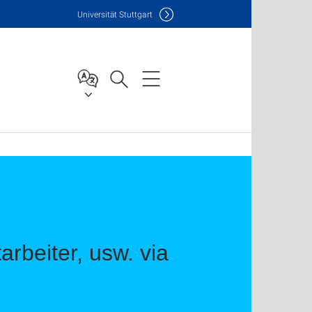
Uni
versität Stuttgart
beiter, usw. via