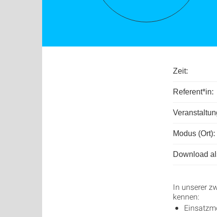
Zeit:
Referent*in:
Veranstaltu
Modus (Ort):
Download als
In unserer z
kennen:
Einsatzm