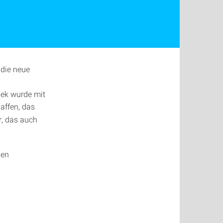
die neue
hek wurde mit
affen, das
r, das auch
den