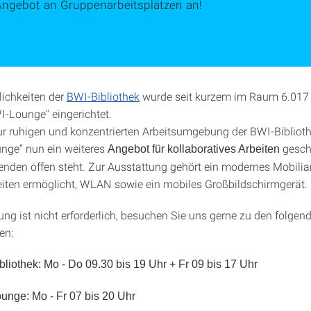
Angebot an Gruppenarbeitsplätzen an!
ichkeiten der
BWI-Bibliothek
wurde seit kurzem im Raum 6.017 
I-Lounge" eingerichtet.
ur ruhigen und konzentrierten Arbeitsumgebung der BWI-Bibliot
nge“ nun ein weiteres
gesch
Angebot für kollaboratives Arbeiten
renden offen steht. Zur Ausstattung gehört ein modernes Mobilia
beiten ermöglicht, WLAN sowie ein mobiles Großbildschirmgerät.
ng ist nicht erforderlich, besuchen Sie uns gerne zu den folgen
en:
liothek: Mo - Do 09.30 bis 19 Uhr + Fr 09 bis 17 Uhr
unge: Mo - Fr 07 bis 20 Uhr