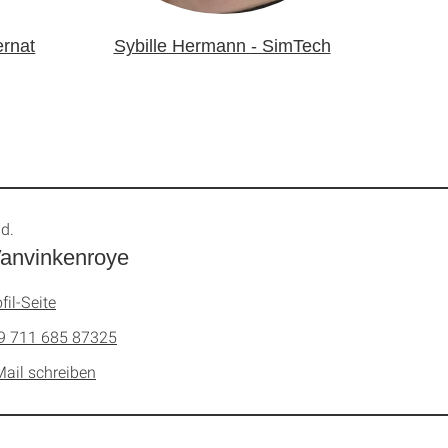
ernat
Sybille Hermann - SimTech
äd.
anvinkenroye
fil-Seite
9 711 685 87325
Mail schreiben