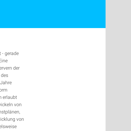
 - gerade
Eine
Servern der
l des
 Jahre
form
m erlaubt
ickeln von
nstplänen,
icklung von
elsweise