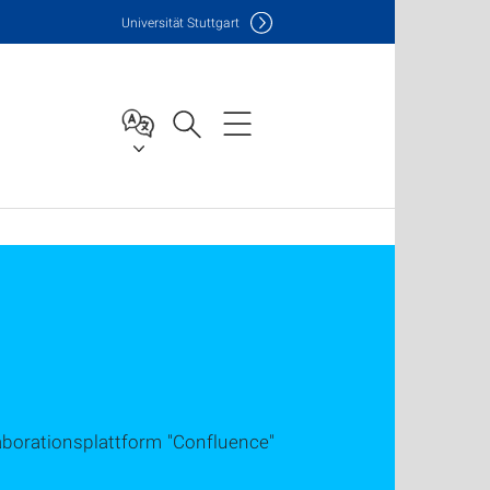
Uni
versität Stuttgart
borationsplattform "Confluence"