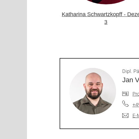
Katharina Schwartzkopff - Dez
3
Dipl. P
Jan V
Pro
+4
E-