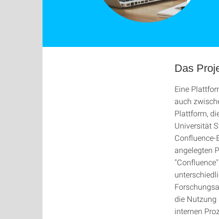
Das Proj
Eine Plattf
auch zwische
Plattform, di
Universität S
Confluence-E
angelegten P
"Confluence" 
unterschiedl
Forschungsan
die Nutzung 
internen Pro