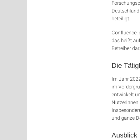
Forschungspa
Deutschland 
beteiligt.
Confluence, e
das heißt auf
Betreiber dar
Die Tätig
Im Jahr 2022
im Vordergr
entwickelt u
Nutzerinnen 
Insbesondere
und ganze De
Ausblick