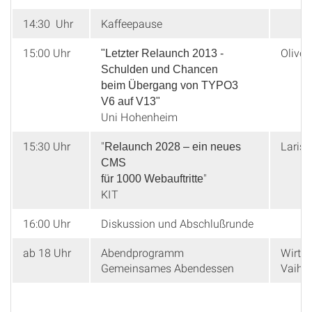
14:30 Uhr
Kaffeepause
15:00 Uhr
Oliver
"Letzter Relaunch 2013 -
Schulden und Chancen
beim Übergang von TYPO3
V6 auf V13"
Uni Hohenheim
15:30 Uhr
"
Lariss
Relaunch 2028 – ein neues
CMS
"
für 1000 Webauftritte
KIT
16:00 Uhr
Diskussion und Abschlußrunde
ab 18 Uhr
Abendprogramm
Wirts
Gemeinsames Abendessen
Vaihi