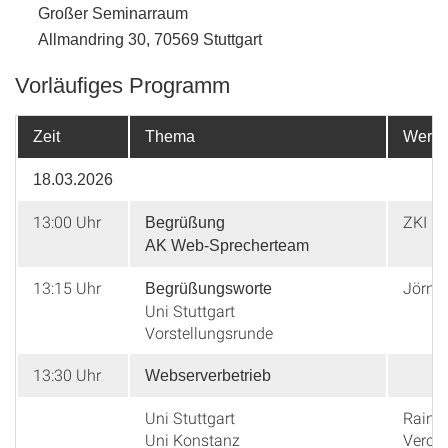
Großer Seminarraum
Allmandring 30, 70569 Stuttgart
Vorläufiges Programm
Zeit
Thema
Wer
18.03.2026
13:00 Uhr
ZKI A
Begrüßung
AK Web-Sprecherteam
13:15 Uhr
Jörn 
Begrüßungsworte
Uni Stuttgart
Vorstellungsrunde
13:30 Uhr
Webserverbetrieb
Uni Stuttgart
Rainer
Uni Konstanz
Veroni