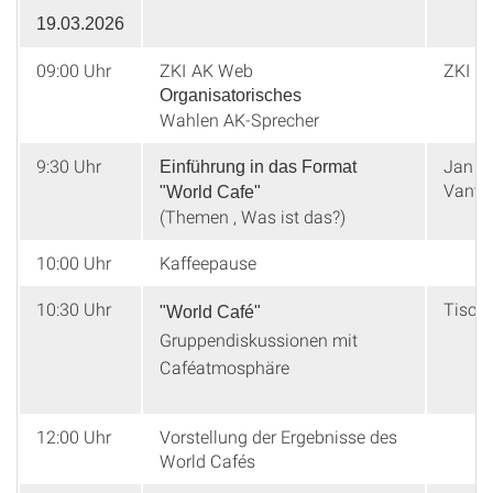
19.03.2026
09:00 Uhr
ZKI AK Web
ZKI A
Organisatorisches
Wahlen AK-Sprecher
9:30 Uhr
Jan
Einführung in das Format
Vanvi
"World Cafe"
(Themen , Was ist das?)
10:00 Uhr
Kaffeepause
10:30 Uhr
Tisch
"World Café"
Gruppendiskussionen mit
Caféatmosphäre
12:00 Uhr
Vorstellung der Ergebnisse des
World Cafés