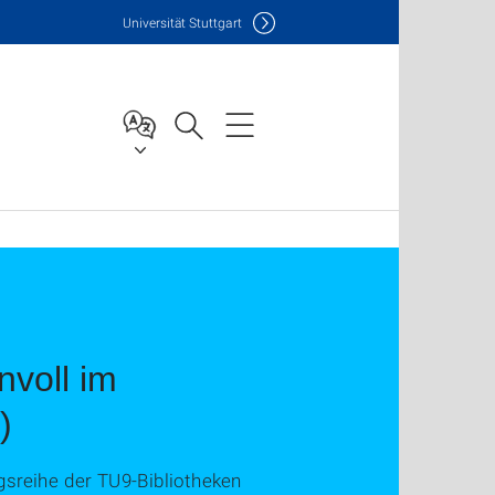
Uni
versität Stuttgart
nvoll im
)
ngsreihe der TU9-Bibliotheken