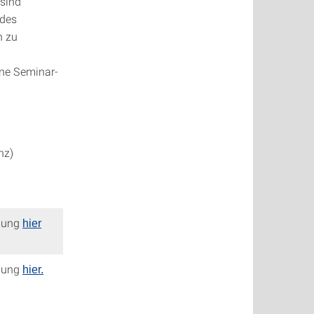
 sind
 des
n zu
ine Seminar-
nz)
dung
hier
dung
hier.