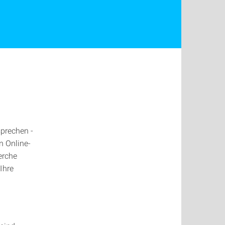
sprechen -
n Online-
erche
Ihre