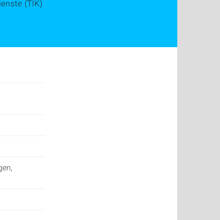
enste (TIK)
gen,