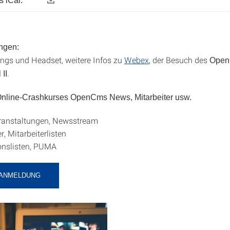
 iCal:
ngen:
gs und Headset, weitere Infos zu
Webex
, der Besuch des
Open
.
 II
 Online-Crashkurses OpenCms News, Mitarbeiter usw.
ranstaltungen, Newsstream
r, Mitarbeiterlisten
onslisten, PUMA
-ANMELDUNG