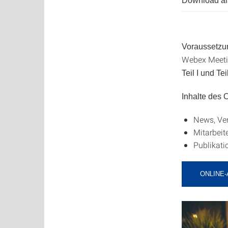
Download als
Voraussetzu
Webex Meetin
Teil I und Teil
Inhalte des
News, Ve
Mitarbeite
Publikati
ONLINE