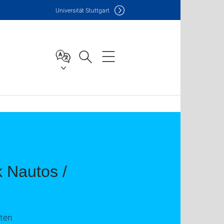
Uni
versität Stuttgart
 Nautos /
iten