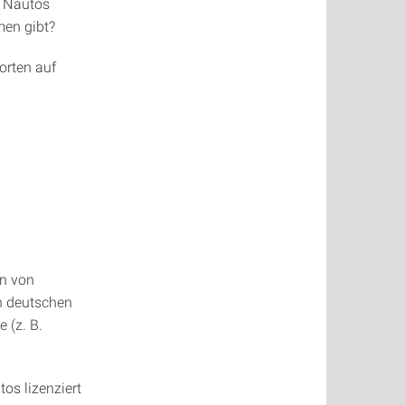
k Nautos
men gibt?
orten auf
en von
n deutschen
 (z. B.
tos lizenziert