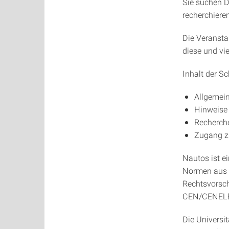
Sie suchen D
recherchiere
Die Veransta
diese und vi
Inhalt der S
Allgemei
Hinweise
Recherch
Zugang zu
Nautos ist e
Normen aus 2
Rechtsvorsch
CEN/CENELEC)
Die Universit